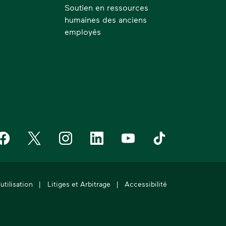
)
Soutien en ressources
humaines des anciens
employés
aste Management on Facebook
Waste Management on X
Waste Management on Instagram
Waste Management on LinkedIn
Waste Management on YouT
Waste Management 
utilisation
|
Litiges et Arbitrage
|
Accessibilité