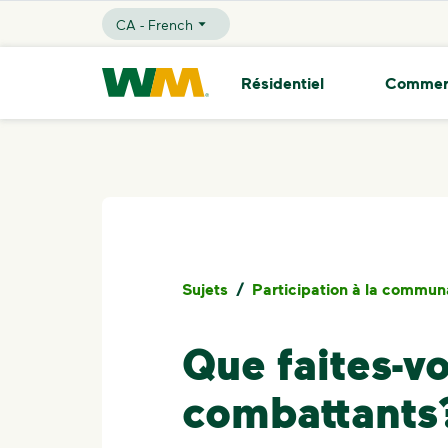
skip to main content
skip to footer
CA - French
Selected Language - CA - French
Waste Management Résidence
Résidentiel
Commer
Sujets
/
Participation à la commun
Que faites-v
combattants