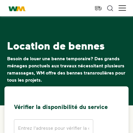
skip to main content
skip to footer
Waste Management Résidence
Ope
Location de bennes
Besoin de louer une benne temporaire? Des grands
ménages ponctuels aux travaux nécessitant plusieurs
ramassages, WM offre des bennes transroulières pour
tous les projets.
Vérifier la disponibilité du service
Address