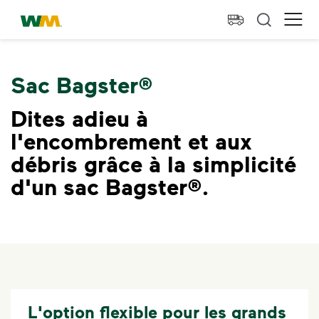
skip to main content
skip to footer
Waste Management Résidence
Ope
Sac Bagster®
Dites adieu à
l'encombrement et aux
débris grâce à la simplicité
d'un sac Bagster®.
L'option flexible pour les grands