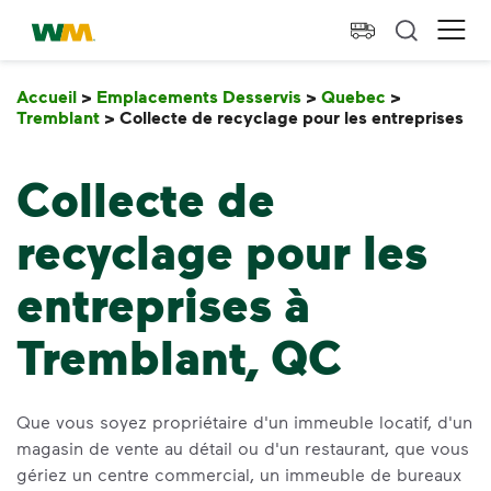
skip to main content
skip to footer
Waste Management Résidence
Ope
Accueil
>
Emplacements Desservis
>
Quebec
>
Tremblant
>
Collecte de recyclage pour les entreprises
Co
Collecte de
recyclage pour les
entreprises à
Tremblant, QC
Que vous soyez propriétaire d'un immeuble locatif, d'un
magasin de vente au détail ou d'un restaurant, que vous
gériez un centre commercial, un immeuble de bureaux