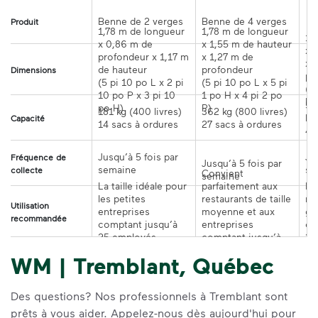
Benne de 2 verges
Benne de 4 verges
 B
Produit
1,78 m de longueur 
1,78 m de longueur 
1,
x 0,86 m de 
x 1,55 m de hauteur 
x 
profondeur x 1,17 m 
x 1,27 m de 
x 
de hauteur

profondeur

Dimensions
pr
(5 pi 10 po L x 2 pi 
(5 pi 10 po L x 5 pi 
(6 
10 po P x 3 pi 10 
1 po H x 4 pi 2 po 
H 
54
po H)
P)
181 kg (400 livres)

362 kg (800 livres)

liv
Capacité
14 sacs à ordures
27 sacs à ordures
41
Jusqu’à 5 fois par 
Ju
Fréquence de
Jusqu’à 5 fois par 
semaine
se
collecte
Convient 
semaine
La taille idéale pour 
parfaitement aux 
Idé
les petites 
restaurants de taille 
mo
Utilisation
entreprises 
moyenne et aux 
gr
recommandée
comptant jusqu’à 
entreprises 
co
25 employés
comptant jusqu’à 
25
100 employés
WM | Tremblant, Québec
Des questions? Nos professionnels à Tremblant sont
prêts à vous aider. Appelez-nous dès aujourd'hui pour