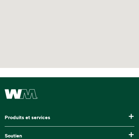
Waste Management Home
Produits et services
Collecte des matières résiduelles et recyclables
Soutien